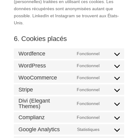
(personnelles) traitées en utilisant ces cookies. Les
données récupérées sont anonymisées autant que
possible. LinkedIn et Instagram se trouvent aux États-
Unis.
6. Cookies placés
Wordfence
Fonctionnel
Consent
to
WordPress
Fonctionnel
Consent
service
to
WooCommerce
Fonctionnel
wordfence
Consent
service
to
Stripe
Fonctionnel
wordpress
Consent
service
to
Divi (Elegant
woocommerce
Fonctionnel
Themes)
Consent
service
to
stripe
Complianz
Fonctionnel
Consent
service
to
divi-
Google Analytics
Statistiques
Consent
service
(elegant-