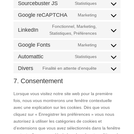
to
Sourcebuster JS
Statistiques
complianz
themes)
Consent
service
to
Google reCAPTCHA
Marketing
google-
Consent
service
analytics
to
Fonctionnel, Marketing,
sourcebuster-
LinkedIn
service
Consent
Statistiques, Préférences
js
google-
to
Google Fonts
Marketing
recaptcha
service
Consent
linkedin
to
Automattic
Statistiques
Consent
service
to
Divers
Finalité en attente d’enquête
google-
Consent
service
fonts
to
7. Consentement
automattic
service
divers
Lorsque vous visitez notre site web pour la première
fois, nous vous montrerons une fenêtre contextuelle
avec une explication sur les cookies. Dès que vous
cliquez sur « Enregistrer les préférences » vous nous
autorisez à utiliser les catégories de cookies et
d’extensions que vous avez sélectionnés dans la fenêtre