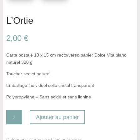
L’Ortie
2,00
€
Carte postale 10 x 15 cm recto/verso papier Dolce Vita blanc
naturel 320 g
Toucher sec et naturel
Emballage individuel cello cristal transparent
Polypropylène – Sans acide et sans lignine
quantité
Ajouter au panier
de
L'Ortie
Catégorie :
Cartes postales botanique