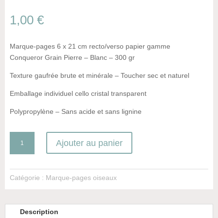
1,00
€
Marque-pages 6 x 21 cm recto/verso papier gamme
Conqueror Grain Pierre – Blanc – 300 gr
Texture gaufrée brute et minérale – Toucher sec et naturel
Emballage individuel cello cristal transparent
Polypropylène – Sans acide et sans lignine
quantité
Ajouter au panier
de
Le
Martin
Catégorie :
Marque-pages oiseaux
Pêcheur
Description