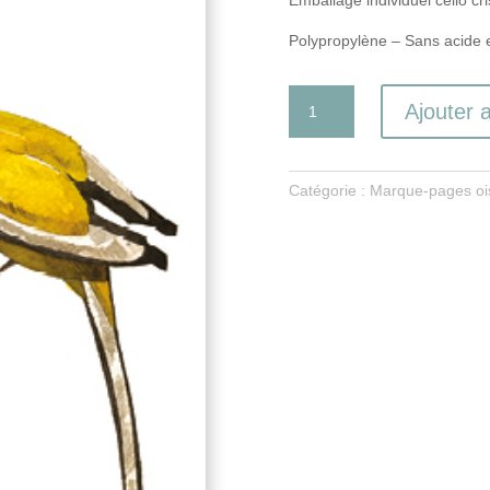
Polypropylène – Sans acide e
quantité
Ajouter 
de
La
Témia
Catégorie :
Marque-pages oi
vagabonde