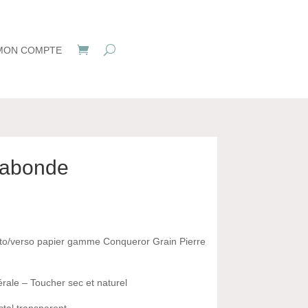
MON COMPTE
gabonde
to/verso papier gamme Conqueror Grain Pierre
érale – Toucher sec et naturel
stal transparent