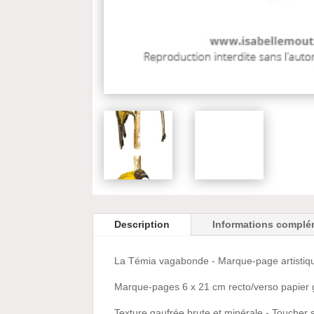
Description
Informations complé
La Témia vagabonde - Marque-page artistique
Marque-pages 6 x 21 cm recto/verso papier 
Texture gaufrée brute et minérale - Toucher s