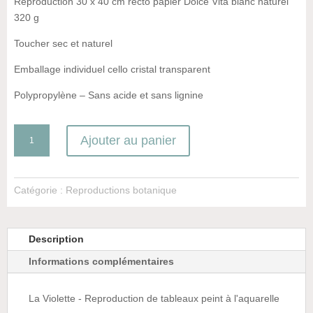
Reproduction 30 x 40 cm recto papier Dolce Vita blanc naturel
320 g
Toucher sec et naturel
Emballage individuel cello cristal transparent
Polypropylène – Sans acide et sans lignine
quantité
Ajouter au panier
de
La
Violette
Catégorie :
Reproductions botanique
Description
Informations complémentaires
La Violette - Reproduction de tableaux peint à l'aquarelle