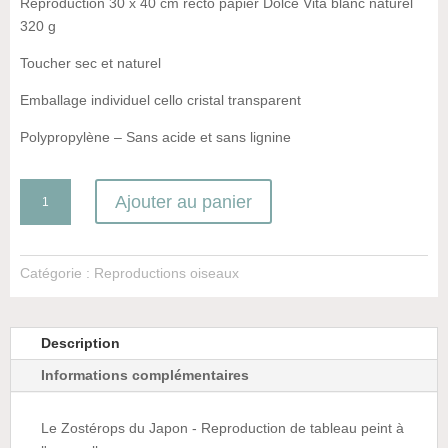
Reproduction 30 x 40 cm recto papier Dolce Vita blanc naturel
320 g
Toucher sec et naturel
Emballage individuel cello cristal transparent
Polypropylène – Sans acide et sans lignine
quantité
Ajouter au panier
de
Le
Zostérops
Catégorie :
Reproductions oiseaux
du
Japon
Description
Informations complémentaires
Le Zostérops du Japon - Reproduction de tableau peint à