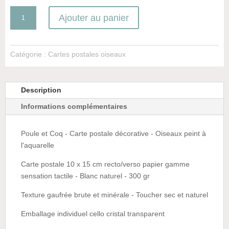
quantité
Ajouter au panier
de
Poule
et
Catégorie :
Cartes postales oiseaux
Coq
Description
Informations complémentaires
Poule et Coq - Carte postale décorative - Oiseaux peint à
l'aquarelle
Carte postale 10 x 15 cm recto/verso papier gamme
sensation tactile - Blanc naturel - 300 gr
Texture gaufrée brute et minérale - Toucher sec et naturel
Emballage individuel cello cristal transparent