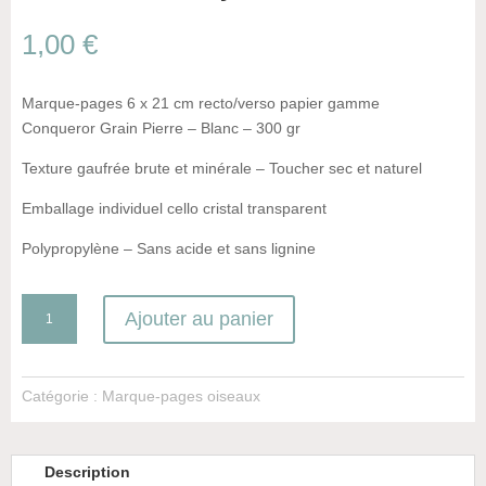
1,00
€
Marque-pages 6 x 21 cm recto/verso papier gamme
Conqueror Grain Pierre – Blanc – 300 gr
Texture gaufrée brute et minérale – Toucher sec et naturel
Emballage individuel cello cristal transparent
Polypropylène – Sans acide et sans lignine
quantité
Ajouter au panier
de
Le
Pic
Catégorie :
Marque-pages oiseaux
flamboyant
Description