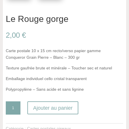
Le Rouge gorge
2,00
€
Carte postale 10 x 15 cm recto/verso papier gamme
Conqueror Grain Pierre – Blanc – 300 gr
Texture gaufrée brute et minérale – Toucher sec et naturel
Emballage individuel cello cristal transparent
Polypropylène – Sans acide et sans lignine
quantité
Ajouter au panier
de
Le
Rouge
Catégorie :
Cartes postales oiseaux